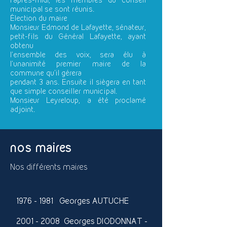
l'après-midi, les membres du conseil
municipal se sont réunis.
Élection du maire
Monsieur Edmond de Lafayette, sénateur,
petit-fils du Général Lafayette, ayant
obtenu
l'ensemble des voix, sera élu à
l'unanimité premier maire de la
commune qu'il gérera
pendant 3 ans. Ensuite il siègera en tant
que simple conseiller municipal.
Monsieur Leyreloup, a été proclamé
adjoint.
nos maires
Nos différents maires
1976 - 1981
Georges AUTUCHE
2001 - 2008
Georges DIODONNAT -