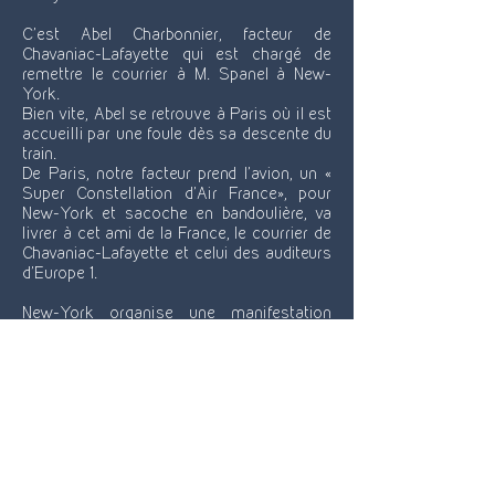
C'est Abel Charbonnier, facteur de
Chavaniac-Lafayette qui est chargé de
remettre le courrier à M. Spanel à New-
York.
Bien vite, Abel se retrouve à Paris où il est
accueilli par une foule dès sa descente du
train.
De Paris, notre facteur prend l’avion, un «
Super Constellation d’Air France», pour
New-York et sacoche en bandoulière, va
livrer à cet ami de la France, le courrier de
Chavaniac-Lafayette et celui des auditeurs
d’Europe 1.
New-York organise une manifestation
monstre. Le Consul Général de France et
le Chef du Protocole de la Métropole vont
l’accueillir à sa descente d’avion à
l’aéroport d’Idlewild.
Abel est logé au luxueux hôtel de Waldorf
Astoria situé au 301 Park Avenue à New-
York. Accompagné d’Abraham Spanel, il
visite l’O.N.U, il se rend à Washington pour