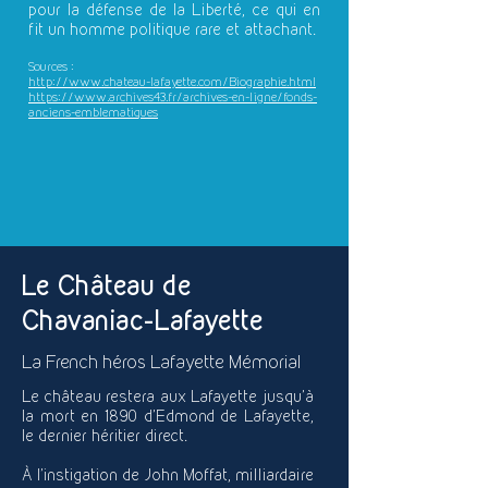
pour la défense de la Liberté, ce qui en
fit un homme politique rare et attachant.
Sources :
http://www.chateau-lafayette.com/Biographie.html
https://www.archives43.fr/archives-en-ligne/fonds-
anciens-emblematiques
Le Château de
Chavaniac-Lafayette
La French héros Lafayette Mémorial
Le château restera aux Lafayette jusqu’à
la mort en 1890 d’Edmond de Lafayette,
le dernier héritier direct.
À l’instigation de John Moffat, milliardaire