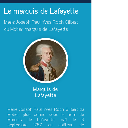
Le marquis de Lafayette
Marie Joseph Paul Yves Roch Gilbert
du Motier, marquis de Lafayette
Marquis de
Lafayette
Marie Joseph Paul Yves Roch Gilbert du
Motier, plus connu sous le nom de
Marquis de Lafayette, naît le 6
septembre 1757 au château de