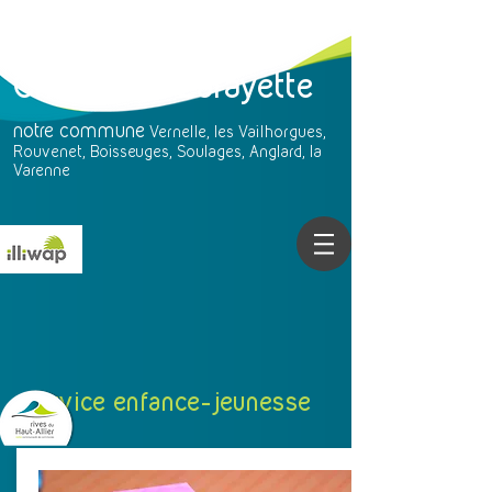
Chavaniac-Lafayette
notre
commune
Vernelle, les Vailhorgues,
Rouvenet, Boisseuges, Soulages, Anglard, la
Varenne
Service enfance-jeunesse