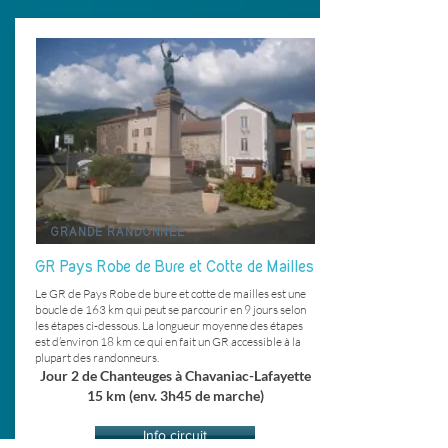
GRANDE RANDONNÉE
GR Pays Robe de Bure et Cotte de Mailles
Le GR de Pays Robe de bure et cotte de mailles est une
boucle de 163 km qui peut se parcourir en 9 jours selon
les étapes ci-dessous. La longueur moyenne des étapes
est d’environ 18 km ce qui en fait un GR accessible à la
plupart des randonneurs.
Jour 2 de Chanteuges à Chavaniac-Lafayette
15 km (env. 3h45 de marche)
Info circuit